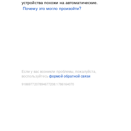
устройства похожи на автоматические.
Почему это могло произойти?
Если у вас возникли проблемы, пожалуйста,
воспользуйтесь
формой обратной связи
9186977207894677208
:
1786164070