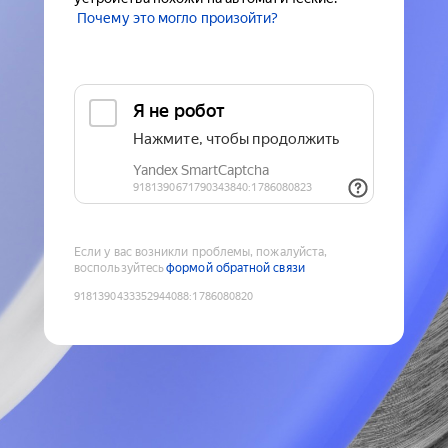
Почему это могло произойти?
Если у вас возникли проблемы, пожалуйста,
воспользуйтесь
формой обратной связи
9181390433352944088
:
1786080820