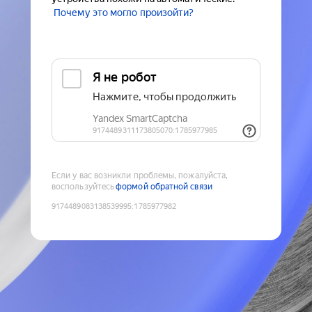
Почему это могло произойти?
Если у вас возникли проблемы, пожалуйста,
воспользуйтесь
формой обратной связи
9174489083138539995
:
1785977982