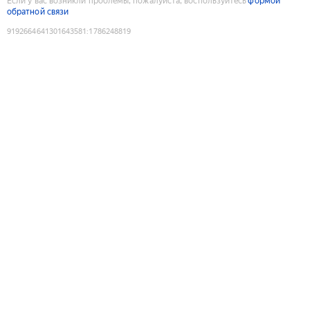
Если у вас возникли проблемы, пожалуйста, воспользуйтесь
формой
обратной связи
9192664641301643581
:
1786248819