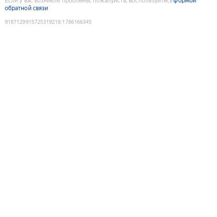
Если у вас возникли проблемы, пожалуйста, воспользуйтесь
формой
обратной связи
9187129915725319218
:
1786166345