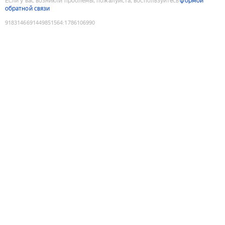
Если у вас возникли проблемы, пожалуйста, воспользуйтесь
формой
обратной связи
9183146691449851564
:
1786106990