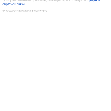
Если у вас возникли проблемы, пожалуйста, воспользуйтесь
формой
обратной связи
9177576307509956953
:
1786023985