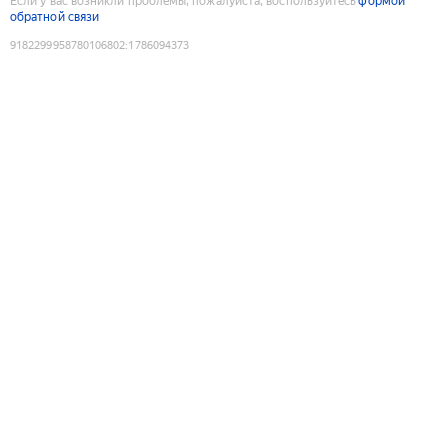
Если у вас возникли проблемы, пожалуйста, воспользуйтесь
формой
обратной связи
9182299958780106802
:
1786094373