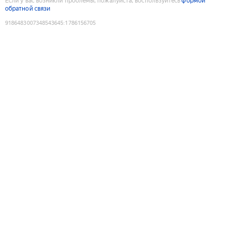
Если у вас возникли проблемы, пожалуйста, воспользуйтесь
формой
обратной связи
9186483007348543645
:
1786156705