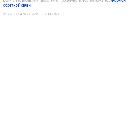
Если у вас возникли проблемы, пожалуйста, воспользуйтесь
формой
обратной связи
9183735804263662695
:
1786115769