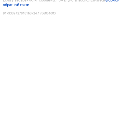
Если у вас возникли проблемы, пожалуйста, воспользуйтесь
формой
обратной связи
9179389427818168724
:
1786051003