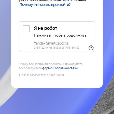
Почему это могло произойти?
Если у вас возникли проблемы, пожалуйста,
воспользуйтесь
формой обратной связи
9185122248630735513
:
1786136429