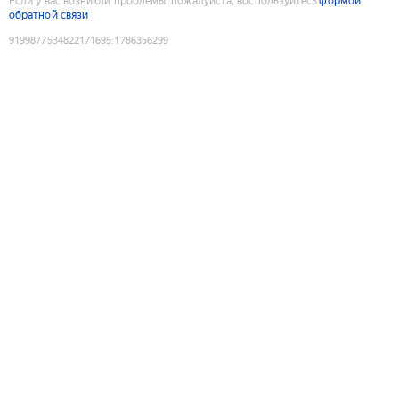
Если у вас возникли проблемы, пожалуйста, воспользуйтесь
формой
обратной связи
9199877534822171695
:
1786356299