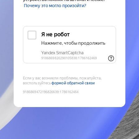
Почему это могло произойти?
Если у вас возникли проблемы, пожалуйста,
воспользуйтесь
формой обратной связи
9186869472196826639
:
1786162464