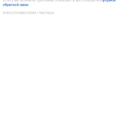
Если у вас возникли проблемы, пожалуйста, воспользуйтесь
формой
обратной связи
9194127974980125580
:
1786270624