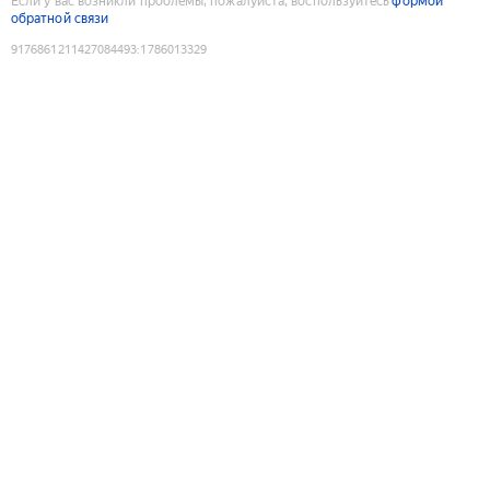
Если у вас возникли проблемы, пожалуйста, воспользуйтесь
формой
обратной связи
9176861211427084493
:
1786013329