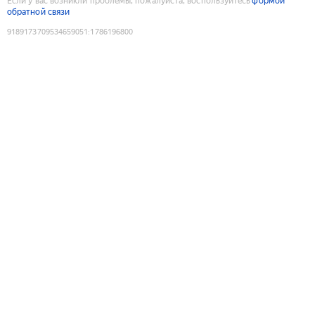
Если у вас возникли проблемы, пожалуйста, воспользуйтесь
формой
обратной связи
9189173709534659051
:
1786196800