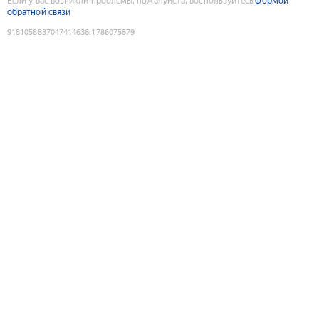
Если у вас возникли проблемы, пожалуйста, воспользуйтесь
формой
обратной связи
9181058837047414636
:
1786075879