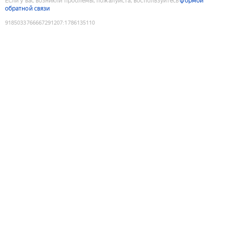
Если у вас возникли проблемы, пожалуйста, воспользуйтесь
формой
обратной связи
9185033766667291207
:
1786135110