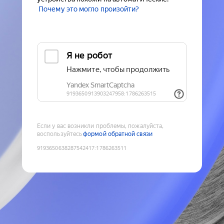
Почему это могло произойти?
Если у вас возникли проблемы, пожалуйста,
воспользуйтесь
формой обратной связи
9193650638287542417
:
1786263511