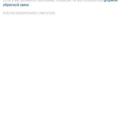
Если у вас возникли проблемы, пожалуйста, воспользуйтесь
формой
обратной связи
9183162330029754450
:
1786107223