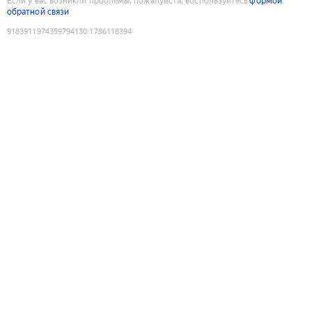
Если у вас возникли проблемы, пожалуйста, воспользуйтесь
формой
обратной связи
9183911974359794130
:
1786118394