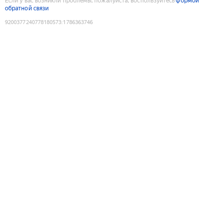
Если у вас возникли проблемы, пожалуйста, воспользуйтесь
формой
обратной связи
9200377240778180573
:
1786363746