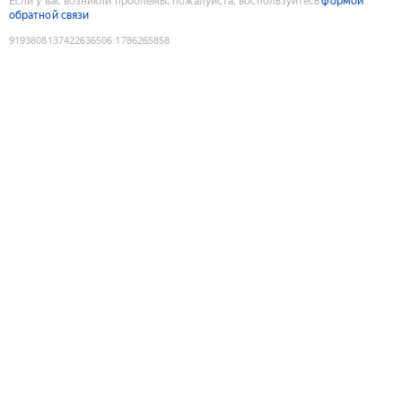
Если у вас возникли проблемы, пожалуйста, воспользуйтесь
формой
обратной связи
9193808137422636506
:
1786265858