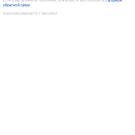
Если у вас возникли проблемы, пожалуйста, воспользуйтесь
формой
обратной связи
9184418822980638770
:
1786125947