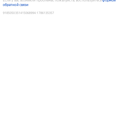
Если у вас возникли проблемы, пожалуйста, воспользуйтесь
формой
обратной связи
9185050351415068994
:
1786135357