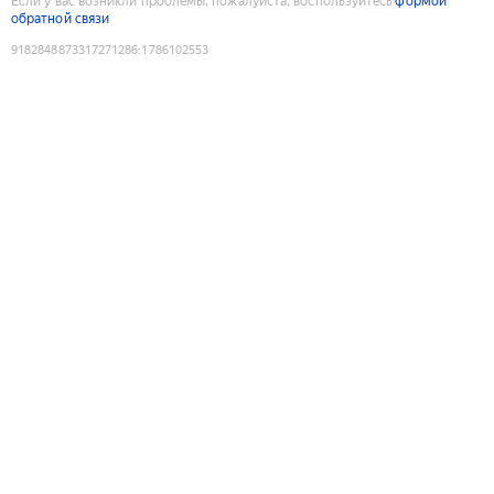
Если у вас возникли проблемы, пожалуйста, воспользуйтесь
формой
обратной связи
9182848873317271286
:
1786102553