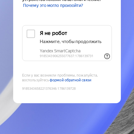
Почему это могло произойти?
Если у вас возникли проблемы, пожалуйста,
воспользуйтесь
формой обратной связи
9185343658221376346
:
1786139728