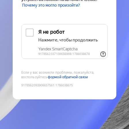
Почему это могло произойти?
Если у вас возникли проблемы, пожалуйста,
воспользуйтесь
формой обратной связи
9178562093906657561
:
1786038675