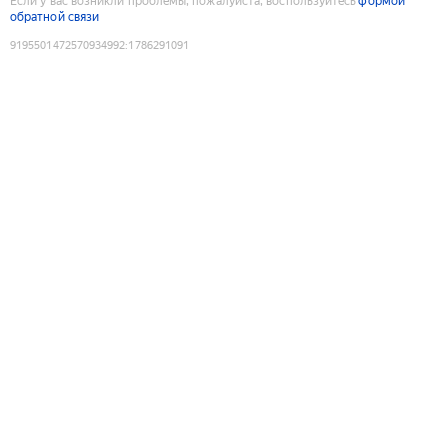
Если у вас возникли проблемы, пожалуйста, воспользуйтесь
формой
обратной связи
9195501472570934992
:
1786291091