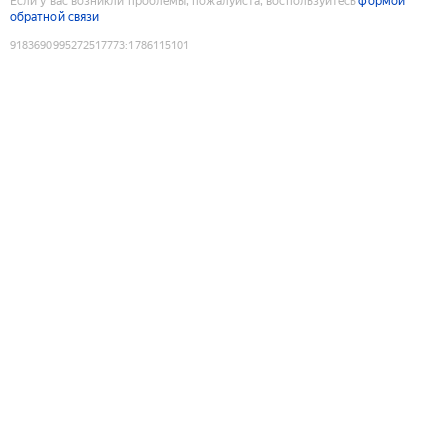
Если у вас возникли проблемы, пожалуйста, воспользуйтесь
формой
обратной связи
9183690995272517773
:
1786115101