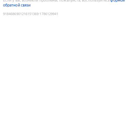
Если у вас возникли проблемы, пожалуйста, воспользуйтесь
формой
обратной связи
9184686901216151369
:
1786129941