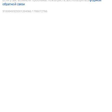
Если у вас возникли проблемы, пожалуйста, воспользуйтесь
формой
обратной связи
9180849929301264066
:
1786072766