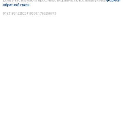
Если у вас возникли проблемы, пожалуйста, воспользуйтесь
формой
обратной связи
9193198422523119558
:
1786256773