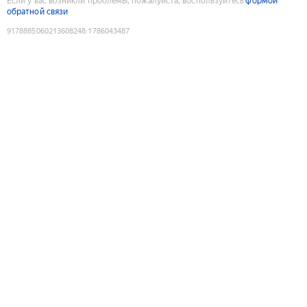
Если у вас возникли проблемы, пожалуйста, воспользуйтесь
формой
обратной связи
9178885060213608248
:
1786043487