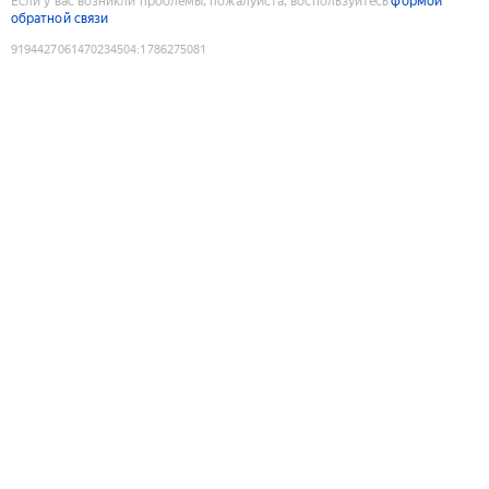
Если у вас возникли проблемы, пожалуйста, воспользуйтесь
формой
обратной связи
9194427061470234504
:
1786275081