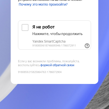
Почему это могло произойти?
Если у вас возникли проблемы, пожалуйста,
воспользуйтесь
формой обратной связи
9180859215825864763
:
1786072904