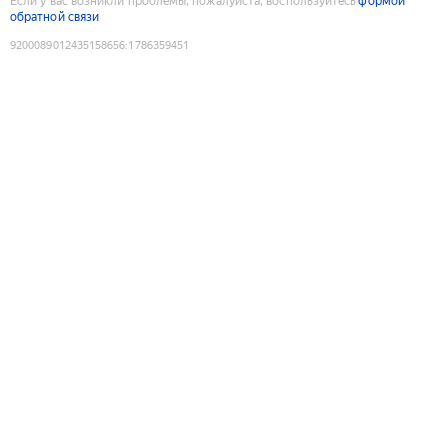
Если у вас возникли проблемы, пожалуйста, воспользуйтесь
формой
обратной связи
9200089012435158656
:
1786359451