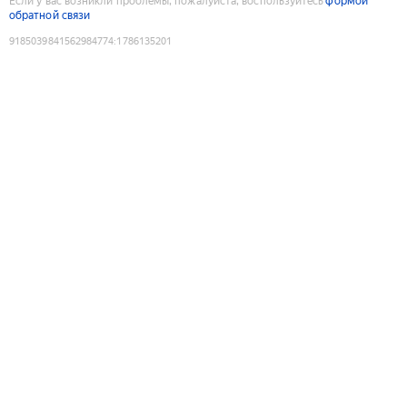
Если у вас возникли проблемы, пожалуйста, воспользуйтесь
формой
обратной связи
9185039841562984774
:
1786135201