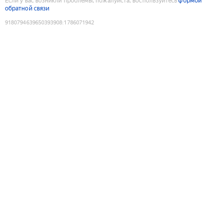
Если у вас возникли проблемы, пожалуйста, воспользуйтесь
формой
обратной связи
9180794639650393908
:
1786071942