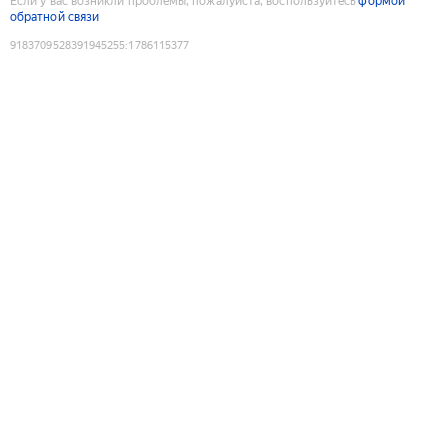
Если у вас возникли проблемы, пожалуйста, воспользуйтесь
формой
обратной связи
9183709528391945255
:
1786115377