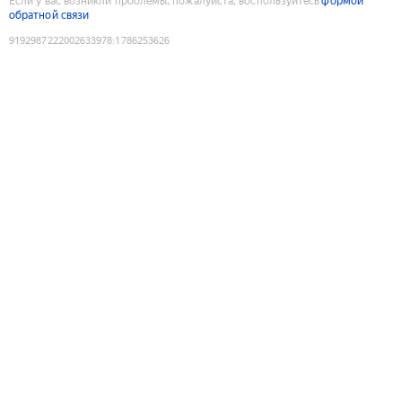
Если у вас возникли проблемы, пожалуйста, воспользуйтесь
формой
обратной связи
9192987222002633978
:
1786253626