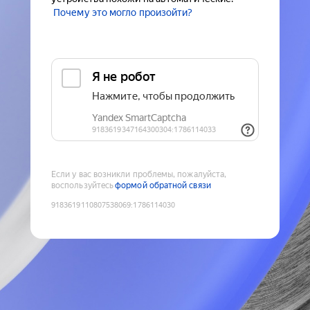
Почему это могло произойти?
Если у вас возникли проблемы, пожалуйста,
воспользуйтесь
формой обратной связи
9183619110807538069
:
1786114030