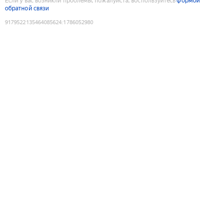
Если у вас возникли проблемы, пожалуйста, воспользуйтесь
формой
обратной связи
9179522135464085624
:
1786052980