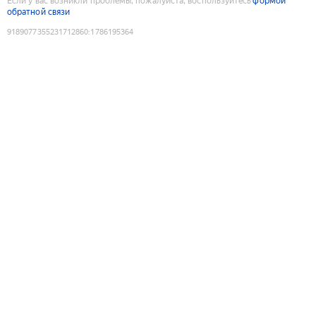
Если у вас возникли проблемы, пожалуйста, воспользуйтесь
формой
обратной связи
9189077355231712860
:
1786195364