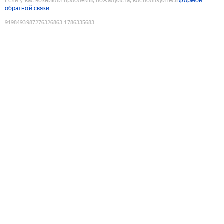
Если у вас возникли проблемы, пожалуйста, воспользуйтесь
формой
обратной связи
9198493987276326863
:
1786335683