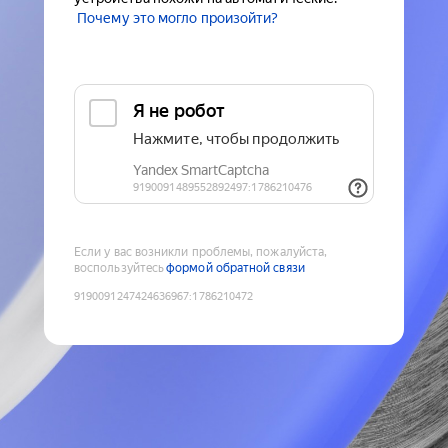
Почему это могло произойти?
Если у вас возникли проблемы, пожалуйста,
воспользуйтесь
формой обратной связи
9190091247424636967
:
1786210472