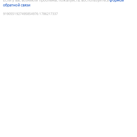
Если у вас возникли проблемы, пожалуйста, воспользуйтесь
формой
обратной связи
9190551927495854976
:
1786217337