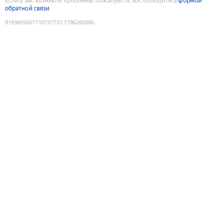
Если у вас возникли проблемы, пожалуйста, воспользуйтесь
формой
обратной связи
9193809607710737737
:
1786265880