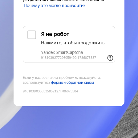
Почему это могло произойти?
Если у вас возникли проблемы, пожалуйста,
воспользуйтесь
формой обратной связи
9181039035033585212
:
1786075584